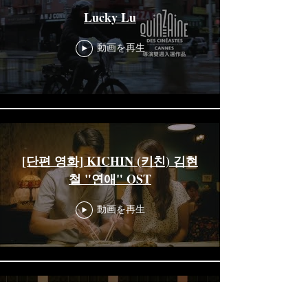
Lucky Lu
動画を再生
[단편 영화] KICHIN (키친) 김현
철 "연애" OST
動画を再生